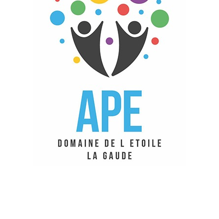
ape1.domainedeletoile@gmail.co