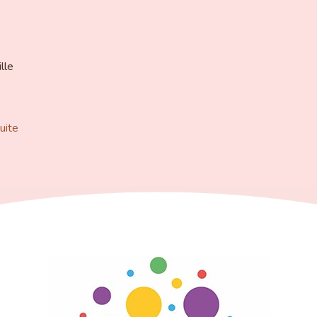
lle
suite